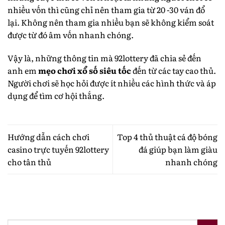
nhiều vốn thì cũng chỉ nên tham gia từ 20 -30 ván đổ
lại. Không nên tham gia nhiều bạn sẽ không kiểm soát
được từ đó âm vốn nhanh chóng.
Vậy là, những thông tin mà 92lottery đã chia sẻ đến
anh em
mẹo chơi xổ số siêu tốc
đến từ các tay cao thủ.
Người chơi sẽ học hỏi được ít nhiều các hình thức và áp
dụng để tìm cơ hội thắng.
Hướng dẫn cách chơi
Top 4 thủ thuật cá độ bóng
casino trực tuyến 92lottery
đá giúp bạn làm giàu
cho tân thủ
nhanh chóng