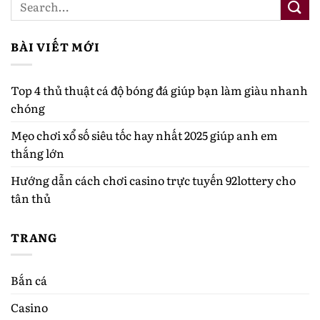
BÀI VIẾT MỚI
Top 4 thủ thuật cá độ bóng đá giúp bạn làm giàu nhanh
chóng
Mẹo chơi xổ số siêu tốc hay nhất 2025 giúp anh em
thắng lớn
Hướng dẫn cách chơi casino trực tuyến 92lottery cho
tân thủ
TRANG
Bắn cá
Casino