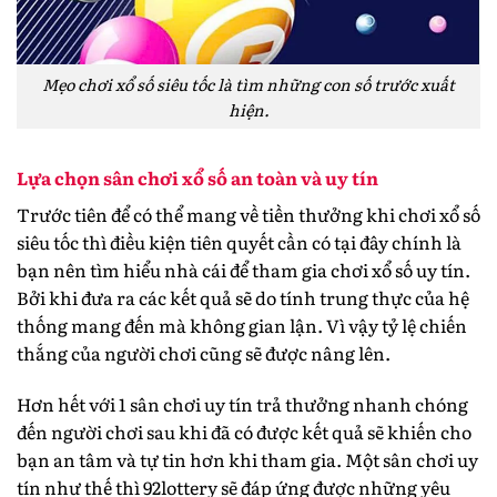
Mẹo chơi xổ số siêu tốc là tìm
những con số trước xuất
hiện.
Lựa chọn sân chơi xổ số an toàn và uy tín
Trước tiên để có thể mang về tiền thưởng khi chơi xổ số
siêu tốc thì điều kiện tiên quyết cần có tại đây chính là
bạn nên tìm hiểu nhà cái để tham gia chơi xổ số uy tín.
Bởi khi đưa ra các kết quả sẽ do tính trung thực của hệ
thống mang đến mà không gian lận. Vì vậy tỷ lệ chiến
thắng của người chơi cũng sẽ được nâng lên.
Hơn hết với 1 sân chơi uy tín trả thưởng nhanh chóng
đến người chơi sau khi đã có được kết quả sẽ khiến cho
bạn an tâm và tự tin hơn khi tham gia.
Một sân chơi uy
tín như thế thì 92lottery sẽ đáp ứng được những yêu