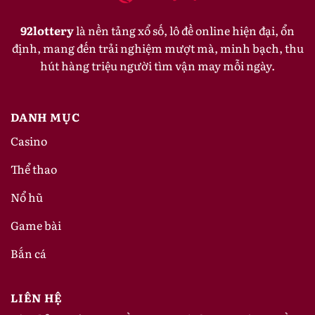
92lottery
là nền tảng xổ số, lô đề online hiện đại, ổn
định, mang đến trải nghiệm mượt mà, minh bạch, thu
hút hàng triệu người tìm vận may mỗi ngày.
DANH MỤC
Casino
Thể thao
Nổ hũ
Game bài
Bắn cá
LIÊN HỆ