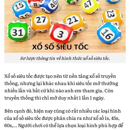
Sơ lược thông tin về hình thức xổ số siêu tốc.
Xổ số siêu tốc được tạo nên từ nền tảng xổ số truyền
thống, nhưng lại khác nhau khi siêu tốc mở thưởng
nhiều lần và bất cứ khi nào anh em tham gia. Còn
truyền thống thì chỉ mở duy nhất 1 lần 1 ngày.
Bên cạnh đó, hiện nay cũng có rất nhiều các loại hình
của xổ số siêu tốc được phân chia ra như xổ số 1s, 45s,
60s,… Người chơi có thể lựa chọn loại hình phù hợp để