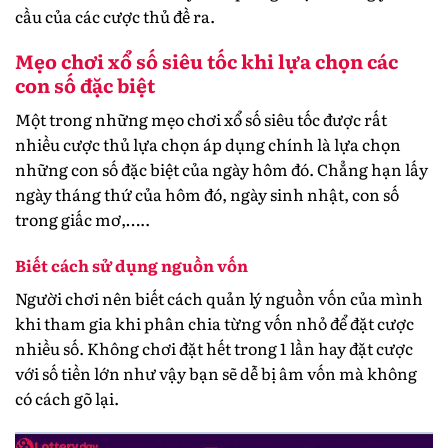
cầu của các cược thủ đề ra.
Mẹo chơi xổ số siêu tốc khi lựa chọn các
con số đặc biệt
Một trong những mẹo chơi xổ số siêu tốc được rất
nhiều cược thủ lựa chọn áp dụng chính là lựa chọn
những con số đặc biệt của ngày hôm đó. Chẳng hạn lấy
ngày tháng thứ của hôm đó, ngày sinh nhật, con số
trong giấc mơ,…..
Biết cách sử dụng nguồn vốn
Người chơi nên biết cách quản lý nguồn vốn của mình
khi tham gia khi phân chia từng vốn nhỏ để đặt cược
nhiều số. Không chơi đặt hết trong 1 lần hay đặt cược
với số tiền lớn như vậy bạn sẽ dễ bị âm vốn mà không
có cách gõ lại.