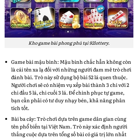
Kho game bài phong phú tại 92lottery.
Game bài
mậu binh: Mậu binh chắc hẳn không còn
là cái tên xa lạ đối với những người đam mê trò chơi
đánh bài. Trò này sử dụng bộ bài 52 lá quen thuộc.
Người chơi sẽ có nhiệm vụ xếp bài thành 3 chi với 2
chi đầu 5 lá, chi cuối 3 lá. Để chinh phục tự game,
bạn cần phải có tư duy nhạy bén, khả năng phân
tích tốt.
Bài ba cây: Trò chơi dựa trên game dân gian cùng
tên phổ biến tại Việt Nam. Trò này xác định người
thắng cuộc dựa trên tổng số bài có giá trị lớn nhất