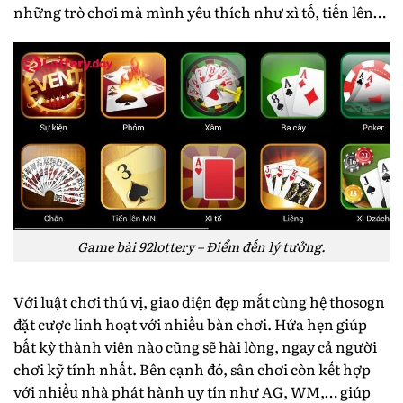
những trò chơi mà mình yêu thích như xì tố, tiến lên…
Game bài 92lottery – Điểm đến lý tưởng.
Với luật chơi thú vị, giao diện đẹp mắt cùng hệ thosogn
đặt cược linh hoạt với nhiều bàn chơi. Hứa hẹn giúp
bất kỳ thành viên nào cũng sẽ hài lòng, ngay cả người
chơi kỹ tính nhất. Bên cạnh đó, sân chơi còn kết hợp
với nhiều nhà phát hành uy tín như AG, WM,… giúp