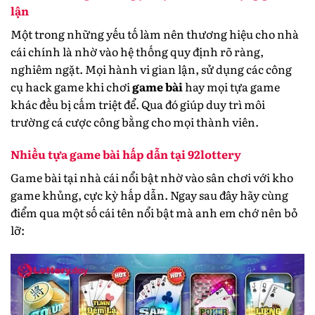
lận
Một trong những yếu tố làm nên thương hiệu cho nhà
cái chính là nhờ vào hệ thống quy định rõ ràng,
nghiêm ngặt. Mọi hành vi gian lận, sử dụng các công
cụ hack game khi chơi
game bài
hay mọi tựa game
khác đều bị cấm triệt để. Qua đó giúp duy trì môi
trường cá cược công bằng cho mọi thành viên.
Nhiều tựa game bài hấp dẫn tại 92lottery
Game bài
tại nhà cái nổi bật nhờ vào sân chơi với kho
game khủng, cực kỳ hấp dẫn. Ngay sau đây hãy cùng
điểm qua một số cái tên nổi bật mà anh em chớ nên bỏ
lỡ: