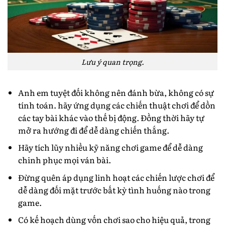
Lưu ý quan trọng.
Anh em tuyệt đối không nên đánh bừa, không có sự
tính toán. hãy ứng dụng các chiến thuật chơi để dồn
các tay bài khác vào thế bị động. Đồng thời hãy tự
mở ra hướng đi để dễ dàng chiến thắng.
Hãy tích lũy nhiều kỹ năng chơi game để dễ dàng
chinh phục mọi ván bài.
Đừng quên áp dụng linh hoạt các chiến lược chơi để
dễ dàng đối mặt trước bất kỳ tình huống nào trong
game.
Có kế hoạch dùng vốn chơi sao cho hiệu quả, trong