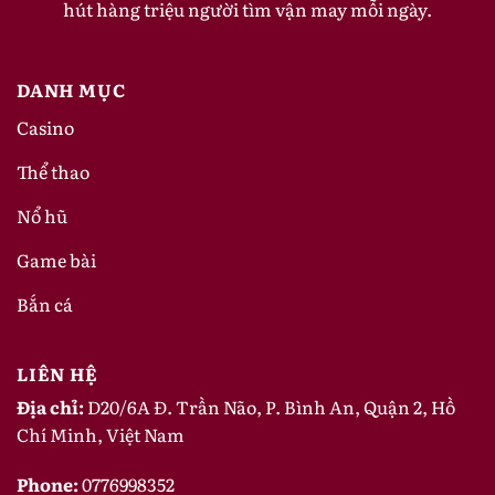
hút hàng triệu người tìm vận may mỗi ngày.
DANH MỤC
Casino
Thể thao
Nổ hũ
Game bài
Bắn cá
LIÊN HỆ
Địa chỉ:
D20/6A Đ. Trần Não, P. Bình An, Quận 2, Hồ
Chí Minh, Việt Nam
Phone:
0776998352