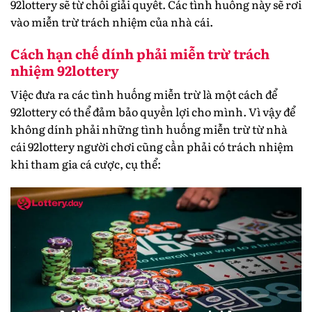
92lottery sẽ từ chối giải quyết. Các tình huống này sẽ rơi
vào
miễn trừ trách nhiệm
của nhà cái.
Cách hạn chế dính phải miễn trừ trách
nhiệm 92lottery
Việc đưa ra các tình huống miễn trừ là một cách để
92lottery có thể đảm bảo quyền lợi cho mình. Vì vậy để
không dính phải những tình huống miễn trừ từ nhà
cái 92lottery người chơi cũng cần phải có trách nhiệm
khi tham gia cá cược, cụ thể: