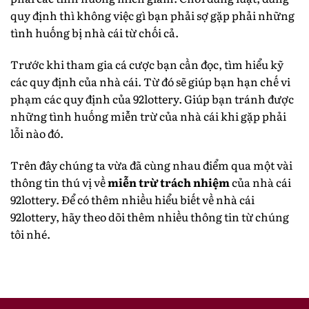
quy định thì không việc gì bạn phải sợ gặp phải những
tình huống bị nhà cái từ chối cả.
Trước khi tham gia cá cược bạn cần đọc, tìm hiểu kỹ
các quy định của nhà cái. Từ đó sẽ giúp bạn hạn chế vi
phạm các quy định của 92lottery. Giúp bạn tránh được
những tình huống miễn trừ của nhà cái khi gặp phải
lỗi nào đó.
Trên đây chúng ta vừa đã cùng nhau điểm qua một vài
thông tin thú vị về
miễn trừ trách nhiệm
của nhà cái
92lottery. Để có thêm nhiều hiểu biết về nhà cái
92lottery, hãy theo dõi thêm nhiều thông tin từ chúng
tôi nhé.