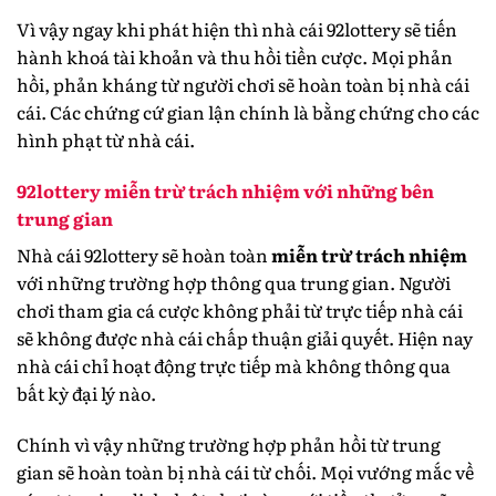
Vì vậy ngay khi phát hiện thì nhà cái 92lottery sẽ tiến
hành khoá tài khoản và thu hồi tiền cược. Mọi phản
hồi, phản kháng từ người chơi sẽ hoàn toàn bị nhà cái
cái. Các chứng cứ gian lận chính là bằng chứng cho các
hình phạt từ nhà cái.
92lottery miễn trừ trách nhiệm với những bên
trung gian
Nhà cái 92lottery sẽ hoàn toàn
miễn trừ trách nhiệm
với những trường hợp thông qua trung gian. Người
chơi tham gia cá cược không phải từ trực tiếp nhà cái
sẽ không được nhà cái chấp thuận giải quyết. Hiện nay
nhà cái chỉ hoạt động trực tiếp mà không thông qua
bất kỳ đại lý nào.
Chính vì vậy những trường hợp phản hồi từ trung
gian sẽ hoàn toàn bị nhà cái từ chối. Mọi vướng mắc về