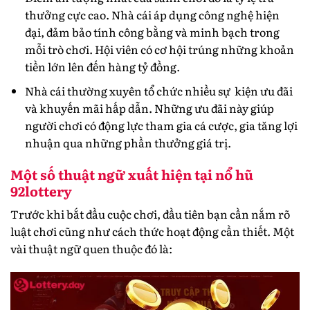
thưởng cực cao. Nhà cái áp dụng công nghệ hiện
đại, đảm bảo tính công bằng và minh bạch trong
mỗi trò chơi. Hội viên có cơ hội trúng những khoản
tiền lớn lên đến hàng tỷ đồng.
Nhà cái thường xuyên tổ chức nhiều sự kiện ưu đãi
và khuyến mãi hấp dẫn. Những ưu đãi này giúp
người chơi có động lực tham gia cá cược, gia tăng lợi
nhuận qua những phần thưởng giá trị.
Một số thuật ngữ xuất hiện tại nổ hũ
92lottery
Trước khi bắt đầu cuộc chơi, đầu tiên bạn cần nắm rõ
luật chơi cũng như cách thức hoạt động cần thiết. Một
vài thuật ngữ quen thuộc đó là: