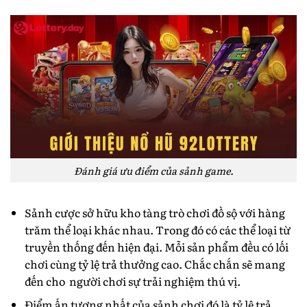
Đánh giá ưu điểm của sảnh game.
Sảnh cược sở hữu kho tàng trò chơi đồ sộ với hàng
trăm thể loại khác nhau. Trong đó có các thể loại từ
truyền thống đến hiện đại. Mỗi sản phẩm đều có lối
chơi cùng tỷ lệ trả thưởng cao. Chắc chắn sẽ mang
đến cho người chơi sự trải nghiệm thú vị.
Điểm ấn tượng nhất của sảnh chơi đó là tỷ lệ trả