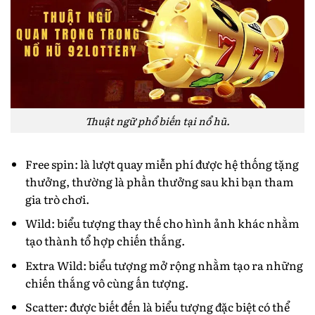
Thuật ngữ phổ biến tại nổ hũ.
Free spin: là lượt quay miễn phí được hệ thống tặng
thưởng, thường là phần thưởng sau khi bạn tham
gia trò chơi.
Wild: biểu tượng thay thế cho hình ảnh khác nhằm
tạo thành tổ hợp chiến thắng.
Extra Wild: biểu tượng mở rộng nhằm tạo ra những
chiến thắng vô cùng ấn tượng.
Scatter: được biết đến là biểu tượng đặc biệt có thể