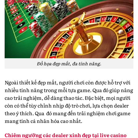
Đồ họa đẹp mắt, đa tính năng.
Ngoài thiết kế đẹp mắt, người chơi còn được hỗ trợ với
nhiều tính năng trong mỗi tựa game. Qua đó giúp nâng
cao trải nghiệm, dễ dàng thao tác. Đặc biệt, mọi người
còn có thể tùy chỉnh nhịp độ trò chơi, lựa chọn dealer
theo ý thích. Qua đó mang đến trải nghiệm chơi game
mang tính cá nhân hóa cao nhất.
Chiêm ngưỡng các dealer xinh đẹp tại live casino