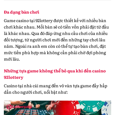
Đa dạng bàn chơi
Game
casino
tại 92lottery được thiết kế với nhiều bàn
chơi khác nhau. Mỗi bàn sẽ có tiền vốn phải đặt từ đầu
là khác nhau. Qua đó đáp ứng nhu cầu chơi của nhiều
đối tượng, từ người chơi mới đến những tay chơi lâu
năm. Ngoài ra anh em còn có thể tự tạo bàn chơi, đặt
mức tiền phù hợp mà không cần phải chờ đợi phòng
mới lâu.
Những tựa game không thể bỏ qua khi đến casino
92lottery
Casino
tại nhà cái mang đến vô vàn tựa game đầy hấp
dẫn cho người chơi, nổi bật như: