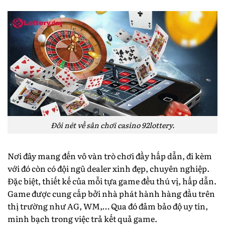
Đôi nét về sân chơi casino 92lottery.
Nơi đây mang đến vô vàn trò chơi đầy hấp dẫn, đi kèm
với đó còn có đội ngũ dealer xinh đẹp, chuyên nghiệp.
Đặc biệt, thiết kế của mỗi tựa game đều thú vị, hấp dẫn.
Game được cung cấp bởi nhà phát hành hàng đầu trên
thị trường như AG, WM,… Qua đó đảm bảo độ uy tín,
minh bạch trong việc trả kết quả game.